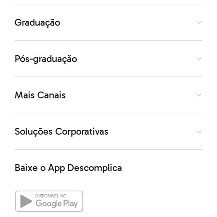
solução tornou-se arroxeada, indicando diminuição da
Graduação
concentração de CO2 no ambiente. Esses resultados
permitem concluir que a posição dos tubos em relação
Pós-graduação
à fonte de luz, do mais próximo para o mais distante,
foi:a) A, B e C.b) A, C e B.c) B, A e C.d) B, C e A.e) C, A e
Mais Canais
B. Gabarito1. A2. A3. E
Soluções Corporativas
Baixe o App Descomplica