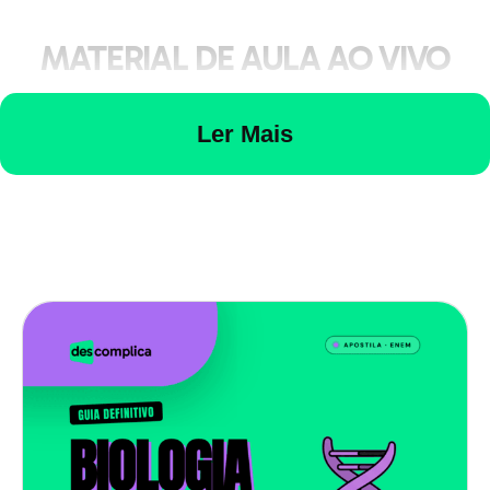
MATERIAL DE AULA AO VIVO
1.
Em uma situação experimental, camundongos
Ler Mais
respiraram ar contendo gás oxigênio constituído pelo
isótopo 18O. A análise de células desses animais
deverá detectar a presença de isótopo 18O,
primeiramente:a) no ATP.b) na glicose.c) no NADH.d)
no gás carbônico.e) na água. Gabarito1. E
LISTA DE EXERCÍCIOS
1.
A figura abaixo ilustra algumas etapas de