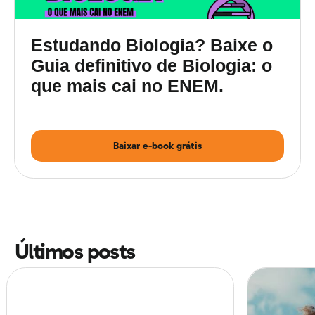
determinadas reações oxidativas presentes em células
eucarióticas.
Estudando Biologia? Baixe o
Guia definitivo de Biologia: o
que mais cai no ENEM.
Baixar e-book grátis
Guia definitivo de
Biologia para o ENEM
Últimos posts
Em relação a esse processo e às reações associadas a
ele, é possível afirmar:a) O processo biológico