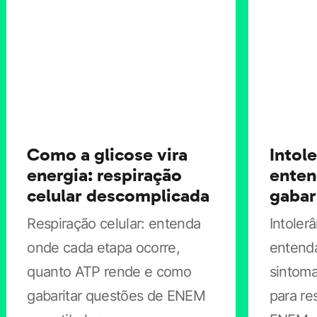
energia; bactérias e fungos.
3.
As variações na
concentração de gás carbônico (CO2) em um
ambiente podem ser detectadas por meio de soluções
indicadoras de pH. Uma dessas soluções foi distribuída
em três tubos de ensaio que foram, em seguida,
hermeticamente vedados com rolhas de borracha.
Como a glicose vira
Intole
energia: respiração
enten
celular descomplicada
gabar
Respiração celular: entenda
Intolerâ
onde cada etapa ocorre,
entenda
quanto ATP rende e como
sintoma
gabaritar questões de ENEM
para re