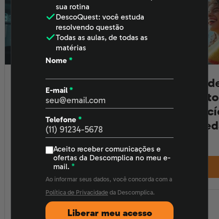
sua rotina
DescoQuest
: você estuda
resolvendo questão
Todas as aulas
, de todas as
matérias
Nome
*
Estud
Mulheres dominando a
E-mail
*
ano to
tech: vagas e cursos
exercí
Vamos lembrar das plantas dioicas, ou seja, plantas que
abertos pra você
Telefone
*
de red
possuem flores com sexos separados. Nessas plantas,
decolar
a flor feminina apresenta um carpelo que forma o
Bootcamps, bolsas e mentorias
Aceito receber comunicações e
ofertas da Descomplica no meu e-
gineceu (conjunto de folhas transformadas), enquanto
abrem portas para mulheres na
mail.
*
a flor masculina apresenta os estames que formam o
Ao informar seus dados, você concorda com a
tecnologia; veja oportunidades e
androceu (responsável pela produção do grão de
Política de Privacidade
da Descomplica.
passos práticos.
Atualizado em
pólen).
Liberar meu acesso
08/08/2026