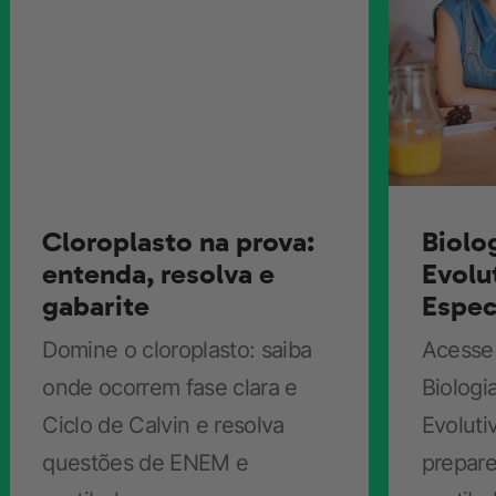
Veja esta imagem de uma palmeira, planta que faz
parte do grupo das
monocotiledônas
.
Uma
característica das angiospermas é a presença de folhas
com apenas uma nervura, ou nervuras paralelas, além
de apresentarem raiz fasciculada (muito ramificada).
4. Dicotiledôneas
Cloroplasto na prova:
Biolo
entenda, resolva e
Evolu
gabarite
Espec
Você pode não saber, mas as plantas carnívoras são
Domine o cloroplasto: saiba
Acesse 
angiospermas!
onde ocorrem fase clara e
Biologi
Ciclo de Calvin e resolva
Evoluti
questões de ENEM e
prepare