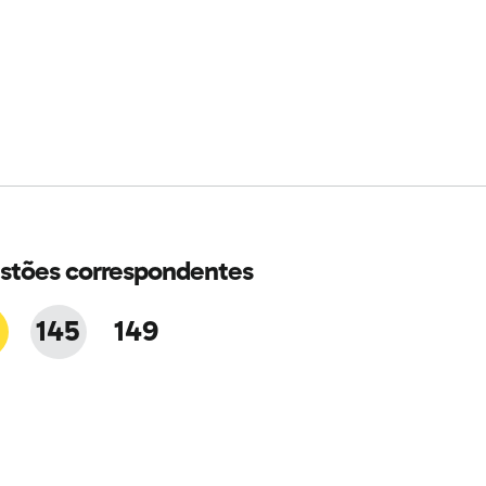
stões correspondentes
8
145
149