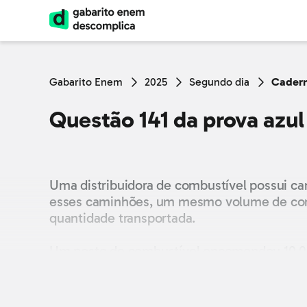
Gabarito Enem
2025
Segundo dia
Cadern
Questão 141 da prova azu
Uma distribuidora de combustível possui ca
esses caminhões, um mesmo volume de comb
quantidade transportada.
Um posto de combustível encomendou 10 000 
descartado no transporte. Mesmo assim, a qu
Em um novo pedido, esse posto solicitou q