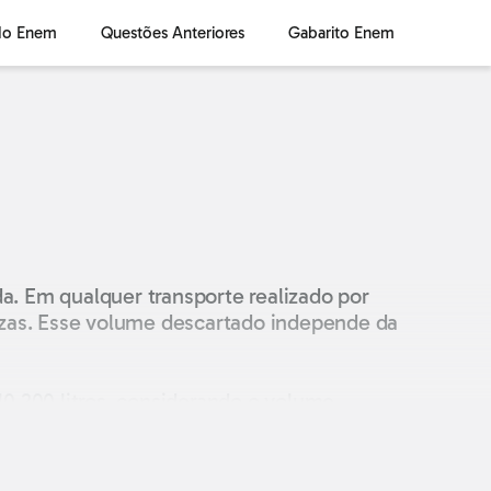
do Enem
Questões Anteriores
Gabarito Enem
a. Em qualquer transporte realizado por
zas. Esse volume descartado independe da
0 200 litros, considerando o volume
litros.
 gasolina encomendado no pedido anterior.