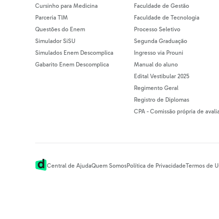
Cursinho para Medicina
Faculdade de Gestão
Parceria TIM
Faculdade de Tecnologia
Questões do Enem
Processo Seletivo
Simulador SiSU
Segunda Graduação
Simulados Enem Descomplica
Ingresso via Prouni
Gabarito Enem Descomplica
Manual do aluno
Edital Vestibular 2025
Regimento Geral
Registro de Diplomas
CPA - Comissão própria de avali
Central de Ajuda
Quem Somos
Política de Privacidade
Termos de U