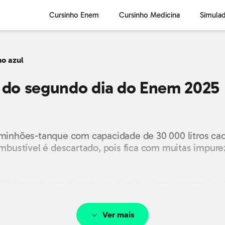
Cursinho Enem
Cursinho Medicina
Simula
o azul
l do segundo dia do Enem 2025
minhões-tanque com capacidade de 30 000 litros cad
ustível é descartado, pois fica com muitas impure
litros de gasolina dessa distribuidora, que enviou 1
antidade de gasolina entregue ao posto foi de 9 900 
Ver mais
ue fosse entregue exatamente o dobro do volume de