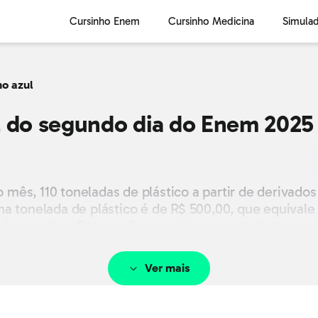
Cursinho Enem
Cursinho Medicina
Simula
o azul
l do segundo dia do Enem 2025
s, 110 toneladas de plástico a partir de derivados d
 uma tonelada de plástico é de R$ 500,00, que equival
os de petróleo. Para o mês seguinte, a meta dessa e
com redução de, pelo menos, 50% no custo de produç
Ver mais