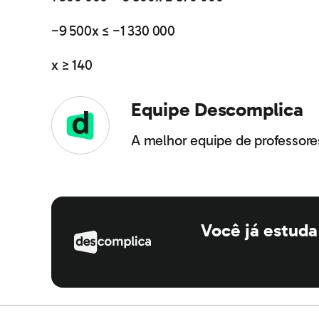
−9 500x ≤ −1 330 000
x ≥ 140
Equipe Descomplica
A melhor equipe de professores 
Você já estud