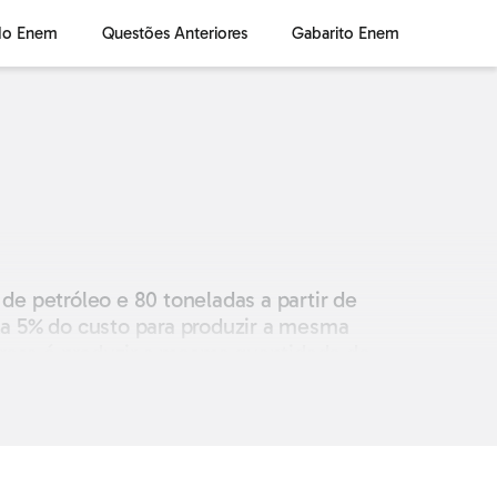
do Enem
Questões Anteriores
Gabarito Enem
e petróleo e 80 toneladas a partir de
e a 5% do custo para produzir a mesma
mpresa é produzir a mesma quantidade de
ão.