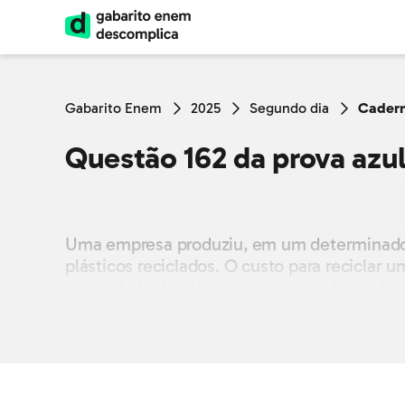
Gabarito Enem
2025
Segundo dia
Cadern
Questão 162 da prova azu
Uma empresa produziu, em um determinado mê
plásticos reciclados. O custo para reciclar
quantidade de plástico a partir de derivad
plástico que foi produzida nesse mês, mas 