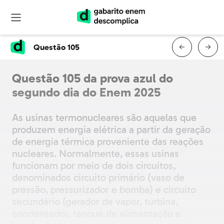
Questão 105
Questão 105 da prova azul do
segundo dia do Enem 2025
As usinas termonucleares são aquelas que
produzem energia elétrica a partir da geração
de energia térmica proveniente das reações
nucleares. Normalmente, essas usinas
funcionam por meio de dois circuitos,
denominados circuito primário (vaso de
pressão, pressurizador e bomba) e circuito
secundário (gerador de vapor, turbina,
condensador, tanque de alimentação e