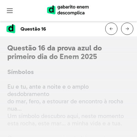
Questão 16
Questão 16 da prova azul do
primeiro dia do Enem 2025
Símbolos
Eu e tu, ante a noite e o amplo
desdobramento
do mar, fero, a estourar de encontro à rocha
nua…
Um símbolo descubro aqui, neste momento
esta rocha, este mar… a minha vida e a tua.