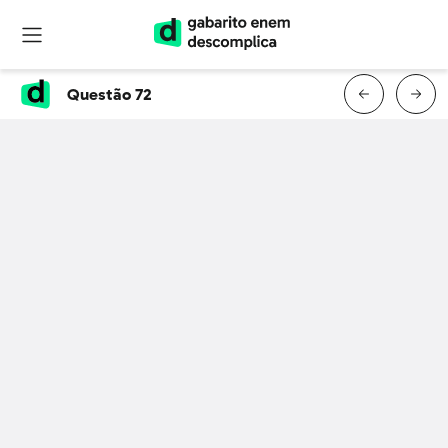
Questão 72
Questão 72 da prova azul do
primeiro dia do Enem 2025
TEXTO I
Em conjunto: todo e não todo, unido e
separado, em
consonância e em dissonância. De todos um
e de um todos.
(Fragmento B10)
TEXTO II
Deus é dia-noite, inverno-verão, guerra-paz,