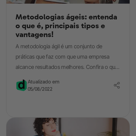
Telefone celular (com DDD)*
Metodologias ágeis: entenda
o que é, principais tipos e
vantagens!
A metodologia ágil é um conjunto de
Data de nascimento
práticas que faz com que uma empresa
alcance resultados melhores. Confira o que
é saiba como implementar!
Grau de escolaridade*
Atualizado em
05/08/2022
Concordo com o tratamento dos
meus dados para finalidade de
marketing, publicidade e divulgação
de serviços da Descomplica, suas
parceiras, contato e cumprimento de