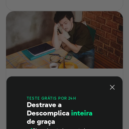
Você sabe o que é SCRUM?
Veja em quais situações ele
se aplica
TESTE GRÁTIS POR 24H
Destrave a
Ele pode ser a agilidade que você está
Descomplica
inteira
procurando para o desenvolvimento dos
de graça
projetos. Entenda agora, completamente, o