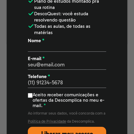
Plano de estudos
montado pra
sua rotina
que é SCRUM.
DescoQuest
: você estuda
Atualizado em
resolvendo questão
22/06/2022
Todas as aulas
, de todas as
matérias
Nome
*
E-mail
*
Ver mais publicações
Telefone
*
Aceito receber comunicações e
ofertas da Descomplica no meu e-
Página 1
Próxima →
mail.
*
Ao informar seus dados, você concorda com a
Política de Privacidade
da Descomplica.
Liberar meu acesso