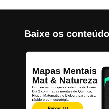
Baixe os conteúdo
Mapas Mentais
Mat & Natureza
Domine os principais conteúdos do Enem
Dia 2 com mapas mentais de Química,
Física, Matemática e Biologia para revisar
rápido e com estratégia.
Baixar