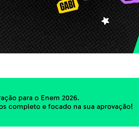
ação para o Enem 2026.
os completo e focado na sua aprovação!