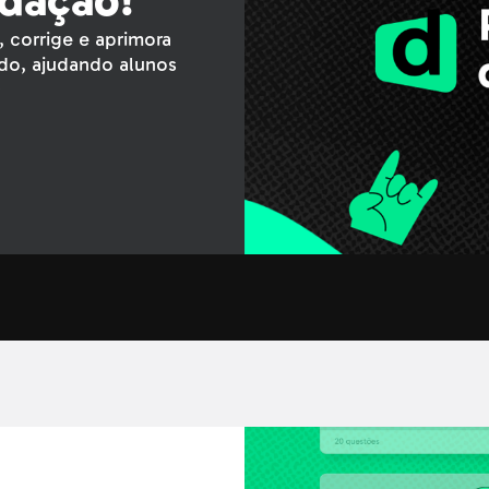
edação!
, corrige e aprimora
do, ajudando alunos
✨