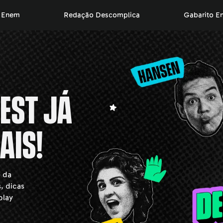
o Enem
Redação Descomplica
Gabarito E
est já
ais!
 da
, dicas
play