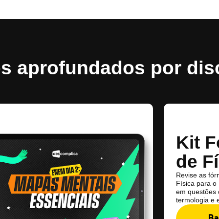
s aprofundados por disc
Kit 
de F
Revise as fór
Física para o
em questões d
termologia e e
Ba