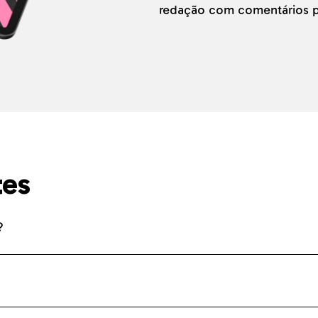
redação com comentários p
tes
?