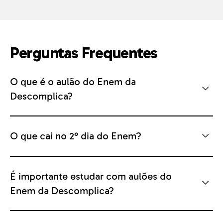
que você deseja. Além disso, você
pode baixar nossos conteúdos
exclusivos e praticar redação com
Perguntas Frequentes
nosso corretor de redação com
comentários por competência para
O que é o aulão do Enem da
aumentar sua nota.
Descomplica?
O que cai no 2° dia do Enem?
É importante estudar com aulões do
Enem da Descomplica?