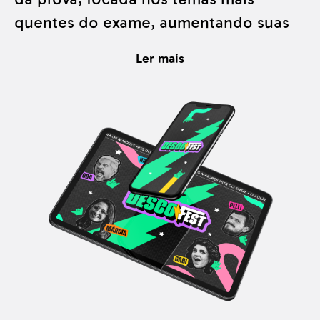
quentes do exame, aumentando suas
chances de sucesso de uma forma
Ler mais
eficiente, já que os professores que
estarão no aulão são especialistas em
ENEM e estão em sintonia com o que
vem sendo destaque na preparação,
como mostrou a
matéria da Folha
sobre a reta final do Enem.
Com uma compreensão clara dos
temas mais frequentes você estará
pronto para enfrentar o ENEM com
confiança e conquistar a pontuação