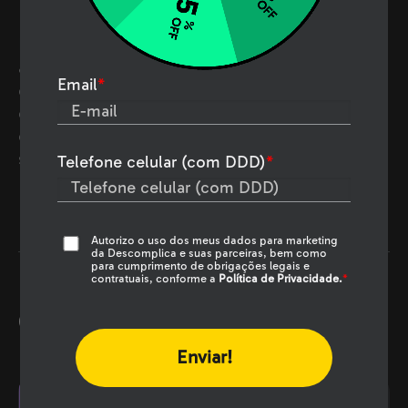
Ideal para profissionais de TI, gestores e
analistas que querem se especializar em
Email
*
cibersegurança e proteção de dados. O
curso prepara para criar estratégias eficazes
contra ameaças cibernéticas e promover a
segurança e governança nas organizações.
Telefone celular (com DDD)
*
Autorizo o uso dos meus dados para marketing
da Descomplica e suas parceiras, bem como
para cumprimento de obrigações legais e
contratuais, conforme a
Política de Privacidade.
*
Certificações