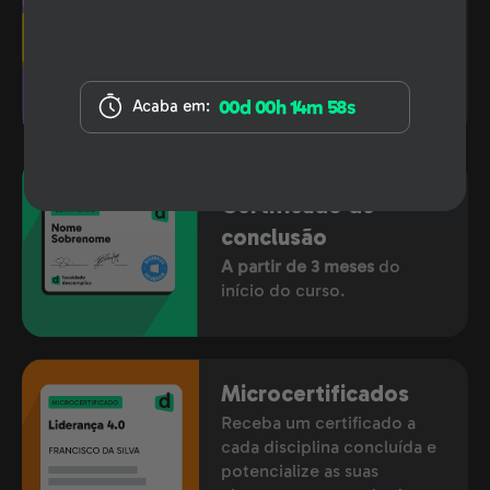
Validado pelo MEC
Sua Pós em uma
faculdade
nota destaque no MEC.
00d 00h 14m 57s
Acaba em:
Certificado de
conclusão
A partir de 3 meses
do
início do curso.
Microcertificados
Receba um certificado a
cada disciplina concluída e
potencialize as suas