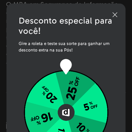
O MBA em Segurança da Informação
da Descomplica é 100% online,
Desconto especial para
reconhecido pelo MEC, e capacita
profissionais em cibersegurança,
você!
segurança na nuvem e IoT. Inclui
Gire a roleta e teste sua sorte para ganhar um
disciplinas essenciais para proteger
desconto extra na sua Pós!
dados corporativos com práticas
atuais.
Pra quem esse curso é
indicado?