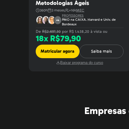
Metodologias Ágeis
360
h
3
meses
+
16
k
MEC
PROFESSORES
PMO na CAIXA. Harvard e Univ. de
+
4
Bordeaux
De
R$
2.697,30
por R$
1.438,20
à vista ou
18
x R$
79,90
Matricular agora
Saiba mais
Baixar programa do curso
Empresas 