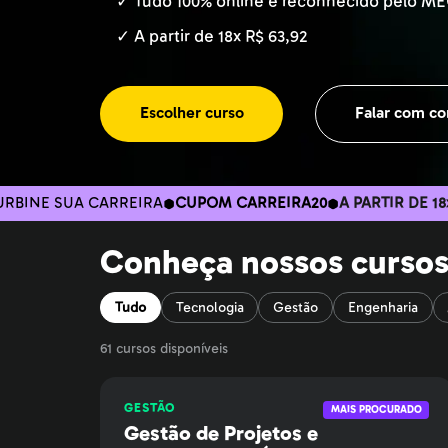
✓ Tudo 100% online e reconhecido pelo ME
✓ A partir de 18x R$ 63,92
Escolher curso
Falar com co
CARREIRA
CUPOM CARREIRA20
A PARTIR DE 18x R$ 63,92
TU
Conheça nossos curso
Tudo
Tecnologia
Gestão
Engenharia
61
curso
s
disponíve
is
GESTÃO
MAIS PROCURADO
Gestão de Projetos e