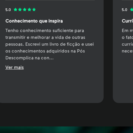
5.0
5.0
Conhecimento que inspira
Currí
Tenho conhecimento suficiente para
Em m
transmitir e melhorar a vida de outras
o fat
pessoas. Escrevi um livro de ficção e usei
currí
os conhecimentos adquiridos na Pós
neces
Descomplica na con
...
Ver mais