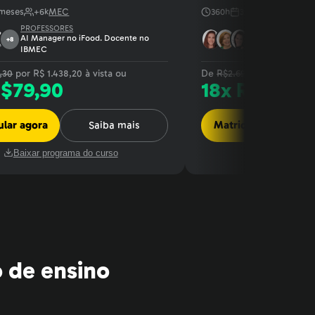
meses
+
6
k
MEC
360
h
3
meses
+
13
k
ME
PROFESSORES
PROFESSORE
AI Manager no iFood. Docente no
AMBEV, Coca
+
8
+
4
IBMEC
Palestrante 
7,30
por R$
1.438,20
à vista ou
De
R$
2.697,30
por R$
1.43
R$
79,90
18
x R$
79,90
ular agora
Saiba mais
Matricular agora
Baixar programa do curso
Baixar progr
 de ensino