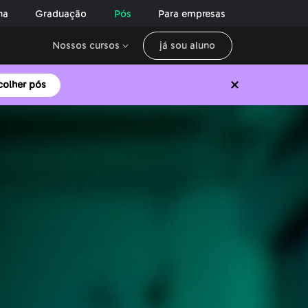
na
Graduação
Pós
Para empresas
Nossos cursos
já sou aluno
colher pós