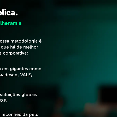
lica.
olheram a
Flexibilidade para que
Sabemos que sua rotina é ac
nossa metodologia é
Conclusão acelerada:
 que há de melhor
Forme-se a partir de 3 mese
 corporativa:
disponíveis 24/7.
Multimídia:
Conteúdo pensado para o di
m em gigantes como
quando quiser.
Bradesco, VALE,
Portfólio Completo:
Mais de 60 cursos e MBAs e
Direito, Engenharia, Marke
tituições globais
Educação.
USP.
Mensalidade acessível:
A partir de 18x R$ 79,90 no
o reconhecida pelo