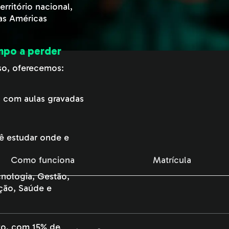
desconto à vista no Pix.
rritório nacional,
das Américas
A pós-graduação EAD para 
mercado, com quem constró
Como funciona
Matrícula