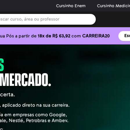
Cursinho Enem
Cursinho Medici
ua Pós a partir de
18x de R$ 63,92
com
CARREIRA20
Es
S
 MERCADO.
certa.
plicado direto na sua carreira.
cia em empresas como Google,
Vale, Nestlé, Petrobras e Ambev.