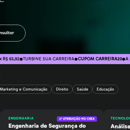
C.
nsultor
CE
RBINE SUA CARREIRA
CUPOM CARREIRA20
A PARTIR DE 18x
s
Marketing e Comunicação
Direito
Saúde
Educação
ENGENHARIA
TECNOLO
2ª ATRIBUIÇÃO NO CREA
Engenharia de Segurança do
Anális