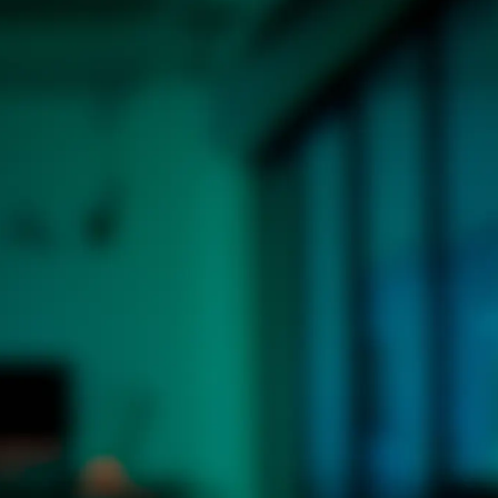
m não tem tempo a perder
elarada. Por isso, oferecemos:
s, no seu ritmo, com aulas gravadas
gital, para você estudar onde e
m 10 áreas: Tecnologia, Gestão,
ting e Comunicação, Saúde e
 cartão de crédito, com 15% de