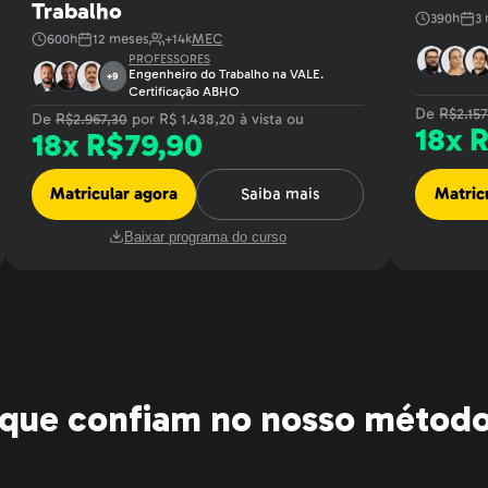
Trabalho
390
h
3
600
h
12
meses
+
14
k
MEC
PROFESSORES
Engenheiro do Trabalho na VALE.
+
9
Certificação ABHO
De
R$
2.15
De
R$
2.967,30
por R$
1.438,20
à vista ou
18
x 
18
x R$
79,90
Matricular agora
Saiba mais
Matric
Baixar programa do curso
que confiam no nosso método