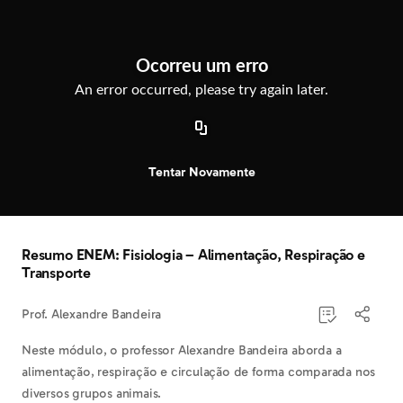
Observação:
este
Exclusivo para alunos
site
inclui
Bem-vindo ao Descomplica
Ocorreu um erro
um
sistema
An error occurred, please try again later.
Quer assistir este, e todo conteúdo do
de
Descomplica para se preparar para o Enem e
acessibilidade.
outros vestibulares?
Saber mais
Tentar Novamente
Resumo ENEM: Fisiologia – Alimentação, Respiração e
Transporte
Prof. Alexandre Bandeira
Neste módulo, o professor Alexandre Bandeira aborda a
alimentação, respiração e circulação de forma comparada nos
diversos grupos animais.