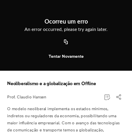
Observação:
este
Exclusivo para alunos
site
inclui
Bem-vindo ao Descomplica
Ocorreu um erro
um
sistema
An error occurred, please try again later.
Quer assistir este, e todo conteúdo do
de
Descomplica para se preparar para o Enem e
acessibilidade.
outros vestibulares?
Saber mais
Tentar Novamente
Neoliberalismo e a globalização em Offline
Prof. Claudio Hansen
O modelo neoliberal implementa os estados mínimos,
indiretos ou reguladores da economia, possibilitando uma
maior influência empresarial. Com o avanço das tecnologias
de comunicação e transporte temos a globalização,