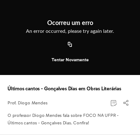
Observação:
este
Exclusivo para alunos
site
inclui
Bem-vindo ao Descomplica
Ocorreu um erro
um
sistema
An error occurred, please try again later.
Quer assistir este, e todo conteúdo do
de
Descomplica para se preparar para o Enem e
acessibilidade.
outros vestibulares?
Saber mais
Tentar Novamente
Últimos cantos - Gonçalves Dias em Obras Literárias
Prof. Diogo Mendes
O professor Diogo Mendes fala sobre FOCO NA UFPR -
Últimos cantos - Gonçalves Dias. Confira!