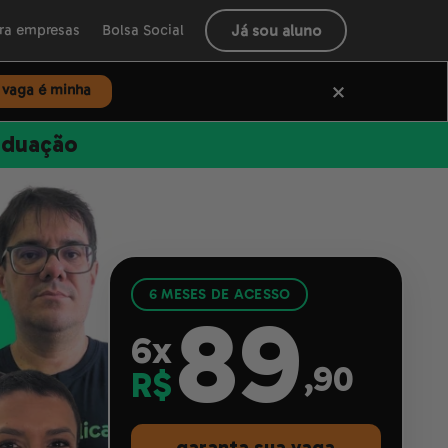
Já sou aluno
ra empresas
Bolsa Social
 vaga é minha
aduação
6 MESES DE ACESSO
89
6x
,90
R$
garanta sua vaga