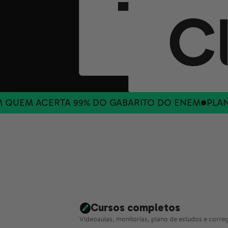
Tha
FÍS
C
G
CERTA 99% DO GABARITO DO ENEM
PLANO DE 6 
Cursos completos
Videoaulas, monitorias, plano de estudos e corr