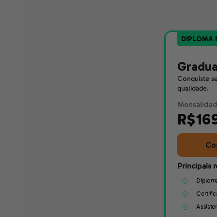
DIPLOMA 
Gradu
Conquiste se
qualidade.
Mensalidade
R$16
Co
Principais 
Diplom
Certifi
Assiste