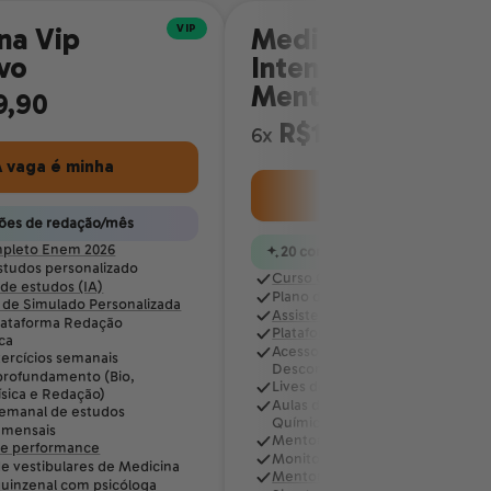
VIP
na Vip
Medicina Vip
ivo
Intensivo +
Mentoria
9,90
R$119,90
6x
 vaga é minha
A vaga é minha
ções de redação/mês
pleto Enem 2026
20 correções de redação/mês
studos personalizado
Curso Completo Enem 2026
 de estudos (IA)
Plano de estudos personalizado
 de Simulado Personalizada
Assistente de estudos (IA)
lataforma Redação
Plataforma de Simulado Persona
ca
Acesso à plataforma Redação
xercícios semanais
Descomplica
profundamento (Bio,
Lives de exercícios semanais
ísica e Redação)
Aulas de aprofundamento (Bio,
semanal de estudos
Química, Física e Redação)
 mensais
Mentoria semanal de estudos
de performance
Monitorias mensais
e vestibulares de Medicina
Mentoria de performance
uinzenal com psicóloga