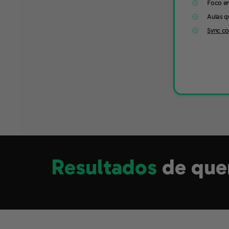
Foco e
Aulas q
Sync c
Resultados
de que