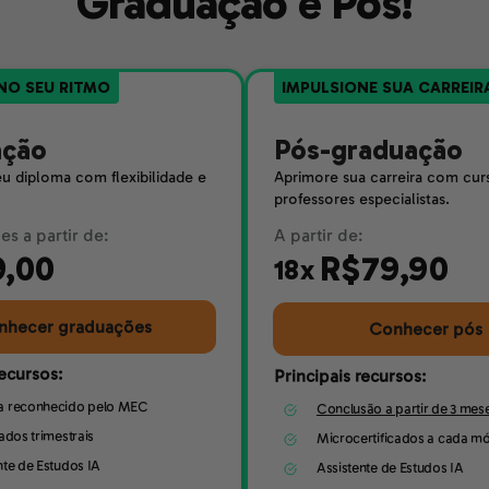
Graduação e Pós!
NO SEU RITMO
IMPULSIONE SUA CARREIR
ação
Pós-graduação
u diploma com flexibilidade e
Aprimore sua carreira com cur
professores especialistas.
s a partir de:
A partir de:
9,00
R$79,90
18x
nhecer graduações
Conhecer pós
recursos:
Principais recursos:
a reconhecido pelo MEC
Conclusão a partir de 3 mes
cados trimestrais
Microcertificados a cada m
nte de Estudos IA
Assistente de Estudos IA