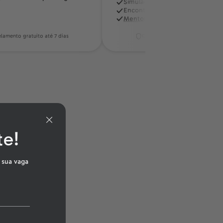
Simulado de vestibulares de Med
Encontro quinzenal com psicólo
Mentoria semanal personalizada
lamento gratuito até 7 dias
Cancelamento gratuito até 7 di
te!
 sua vaga