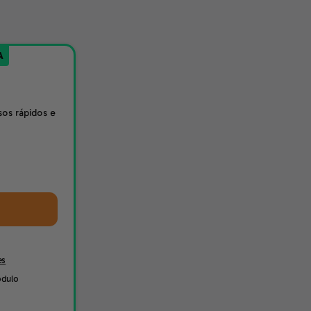
A
sos rápidos e
es
ódulo