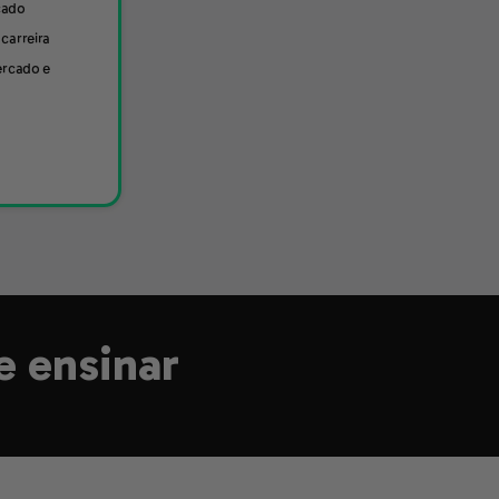
cado
carreira
ercado e
 ensinar