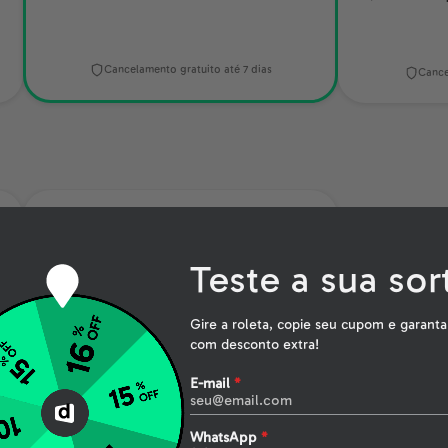
Cancelamento gratuito até 7 dias
Cance
Matemática
R$39,90
6x
Teste a sua sor
A vaga é minha
Gire a roleta, copie seu cupom e garanta
com desconto extra!
Plano de estudos especial em 4
E-mail
*
semanas
Material de apoio com teoria +
exercícios em todas as aulas
WhatsApp
*
Mentoria de resolução de exercícios