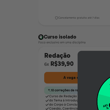
Cancelamento gratuito até 7 dias
Curso isolado
Foco exclusivo em uma disciplina
Redação
R$39,90
6x
A vaga é minha
10 correções de redação por mês
Curso de Redação do zero
do Tema à Introdução
do Corpo à Conclusão
Coesão, Coerência & Dialética