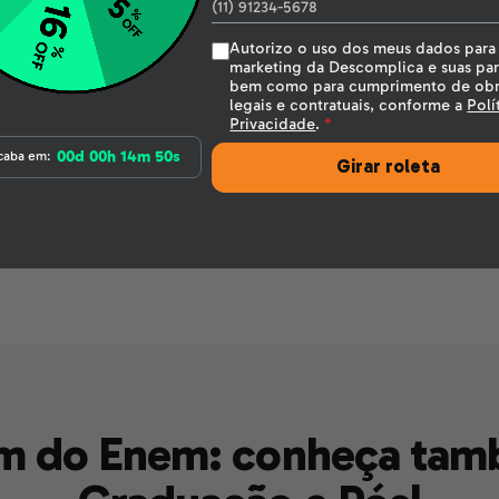
Simulado de matemática exclusivo
Assistente de estudos (IA)
Banco de aulas gravadas para revisar
Autorizo o uso dos meus dados para
Bônus: Apostila Matemática do Zero
marketing da Descomplica e suas par
(revisão dos conceitos básicos)
bem como para cumprimento de obr
legais e contratuais, conforme a
Polí
Privacidade
.
*
00d 00h 14m 48s
caba em:
Girar roleta
Cancelamento gratuito até 7 dias
ém do Enem: conheça tam