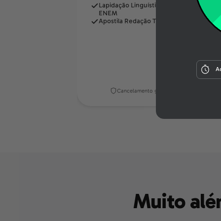
Lapidação Linguística & Repertório
ENEM
Apostila Redação Todo Dia
A
Cancelamento gratuito até 7 dias
Muito al