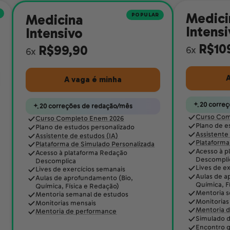
Medici
POPULAR
Medicina
Intens
Intensivo
R$10
R$99,90
6x
6x
A
A vaga é minha
20 corre
20 correções de redação/mês
Curso Com
Curso Completo Enem 2026
Plano de e
Plano de estudos personalizado
Assistente
Assistente de estudos (IA)
Plataforma
Plataforma de Simulado Personalizada
Acesso à p
Acesso à plataforma Redação
Descompli
Descomplica
Lives de e
Lives de exercícios semanais
Aulas de a
Aulas de aprofundamento (Bio,
Química, F
Química, Física e Redação)
Mentoria 
Mentoria semanal de estudos
Monitorias
Monitorias mensais
Mentoria 
Mentoria de performance
Simulado d
Encontro q