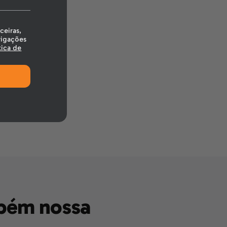
ceiras,
igações
tica de
bém nossa