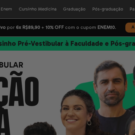
o Enem
Cursinho Medicina
Graduação
Pós-graduação
Pa
ivo
por
6x R$89,90
+
10% OFF
com o cupom
ENEM10
.
A
inho Pré-Vestibular à
Faculdade e Pós-gr
IBULAR
ÇÃO
A